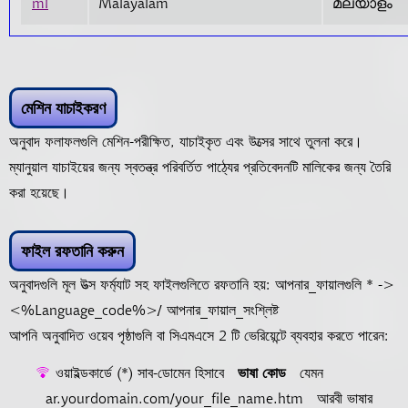
ml
Malayalam
മലയാളം
মেশিন যাচাইকরণ
অনুবাদ ফলাফলগুলি মেশিন-পরীক্ষিত, যাচাইকৃত এবং উত্সের সাথে তুলনা করে।
ম্যানুয়াল যাচাইয়ের জন্য স্বতন্ত্র পরিবর্তিত পাঠ্যের প্রতিবেদনটি মালিকের জন্য তৈরি
করা হয়েছে।
ফাইল রফতানি করুন
অনুবাদগুলি মূল উত্স ফর্ম্যাট সহ ফাইলগুলিতে রফতানি হয়: আপনার_ফায়ালগুলি * ->
<%Language_code%>/ আপনার_ফায়াল_সংশ্লিষ্ট
আপনি অনুবাদিত ওয়েব পৃষ্ঠাগুলি বা সিএমএসে 2 টি ভেরিয়েন্টে ব্যবহার করতে পারেন:
ওয়াইল্ডকার্ডে (*) সাব-ডোমেন হিসাবে
ভাষা কোড
যেমন
ar.yourdomain.com/your_file_name.htm
আরবী ভাষার