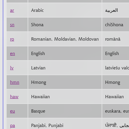
ar
Arabic
العربية
sn
Shona
chiShona
ro
Romanian, Moldavian, Moldovan
română
en
English
English
lv
Latvian
latviešu val
hmn
Hmong
Hmong
haw
Hawaiian
Hawaiian
eu
Basque
euskara, eu
pa
Panjabi, Punjabi