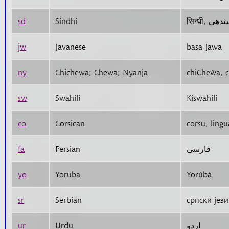
sd
Sindhi
jw
Javanese
basa Jawa
ny
Chichewa; Chewa; Nyanja
chiCheŵa, c
sw
Swahili
Kiswahili
co
Corsican
corsu, lingu
fa
Persian
فارسی
yo
Yoruba
Yorùbá
sr
Serbian
српски јези
ur
Urdu
اردو