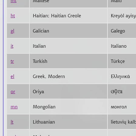
mt
Maltese
Malti
ht
Haitian; Haitian Creole
Kreyòl ayis
gl
Galician
Galego
it
Italian
Italiano
tr
Turkish
Türkçe
el
Greek, Modern
Ελληνικά
or
Oriya
ଓଡ଼ିଆ
mn
Mongolian
монгол
lt
Lithuanian
lietuvių kal