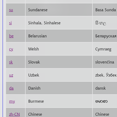
su
Sundanese
Basa Sunda
si
Sinhala, Sinhalese
සිංහල
be
Belarusian
Беларуская
cy
Welsh
Cymraeg
sk
Slovak
slovenčina
uz
Uzbek
da
Danish
dansk
my
Burmese
ဗမာစာ
zh-CN
Chinese
Chinese