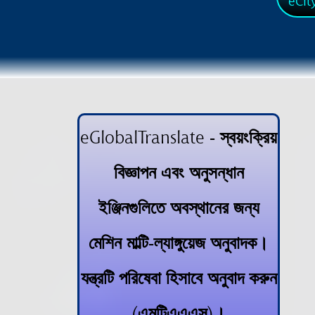
eCit
eGlobalTranslate - স্বয়ংক্রিয়
বিজ্ঞাপন এবং অনুসন্ধান
ইঞ্জিনগুলিতে অবস্থানের জন্য
মেশিন মাল্টি-ল্যাঙ্গুয়েজ অনুবাদক।
যন্ত্রটি পরিষেবা হিসাবে অনুবাদ করুন
(এমটিএএএস)।