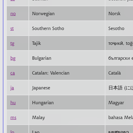
no
Norwegian
Norsk
st
Southern Sotho
Sesotho
tg
Tajik
bg
Bulgarian
български 
ca
Catalan; Valencian
Català
ja
Japanese
日本語 (
hu
Hungarian
Magyar
ms
Malay
lo
Lao
ພາສາລາວ