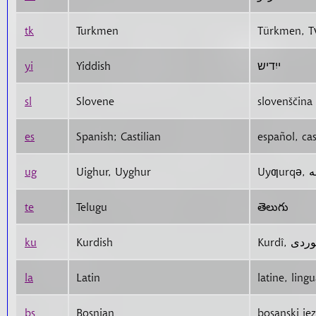
tk
Turkmen
Türkmen, 
yi
Yiddish
ייִדיש
sl
Slovene
slovenščina
es
Spanish; Castilian
español, cas
ug
Uighur, Uyghur
te
Telugu
తెలుగు
ku
Kurdish
la
Latin
latine, lingu
bs
Bosnian
bosanski jez