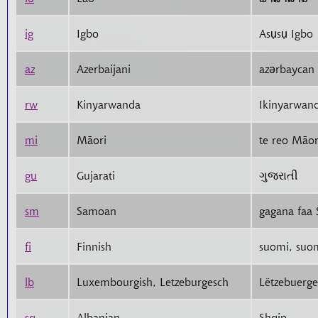
ig
Igbo
Asụsụ Igbo
az
Azerbaijani
azərbaycan 
rw
Kinyarwanda
Ikinyarwan
mi
Māori
te reo Māor
gu
Gujarati
ગુજરાતી
sm
Samoan
gagana faa
fi
Finnish
suomi, suom
lb
Luxembourgish, Letzeburgesch
Lëtzebuerge
sq
Albanian
Shqip