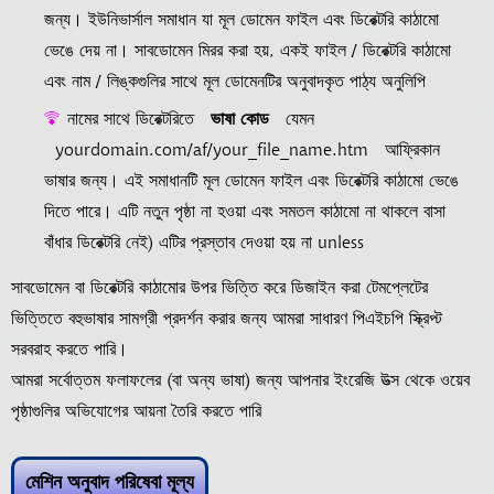
জন্য। ইউনিভার্সাল সমাধান যা মূল ডোমেন ফাইল এবং ডিরেক্টরি কাঠামো
ভেঙে দেয় না। সাবডোমেন মিরর করা হয়, একই ফাইল / ডিরেক্টরি কাঠামো
এবং নাম / লিঙ্কগুলির সাথে মূল ডোমেনটির অনুবাদকৃত পাঠ্য অনুলিপি
নামের সাথে ডিরেক্টরিতে
ভাষা কোড
যেমন
yourdomain.com/af/your_file_name.htm
আফ্রিকান
ভাষার জন্য। এই সমাধানটি মূল ডোমেন ফাইল এবং ডিরেক্টরি কাঠামো ভেঙে
দিতে পারে। এটি নতুন পৃষ্ঠা না হওয়া এবং সমতল কাঠামো না থাকলে বাসা
বাঁধার ডিরেক্টরি নেই) এটির প্রস্তাব দেওয়া হয় না unless
সাবডোমেন বা ডিরেক্টরি কাঠামোর উপর ভিত্তি করে ডিজাইন করা টেমপ্লেটের
ভিত্তিতে বহুভাষার সামগ্রী প্রদর্শন করার জন্য আমরা সাধারণ পিএইচপি স্ক্রিপ্ট
সরবরাহ করতে পারি।
আমরা সর্বোত্তম ফলাফলের (বা অন্য ভাষা) জন্য আপনার ইংরেজি উত্স থেকে ওয়েব
পৃষ্ঠাগুলির অভিযোগের আয়না তৈরি করতে পারি
মেশিন অনুবাদ পরিষেবা মূল্য