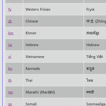
fy
Western Frisian
Frysk
zh
Chinese
中文 (Zhōn
km
Khmer
ភាសាខ្មែរ
iw
Hebrew
Hebrew
vi
Vietnamese
Tiếng Việt
kn
Kannada
ಕನ್ನಡ
th
Thai
ไทย
mr
Marathi (Marāṭhī)
मराठी
so
Somali
Soomaaliga,