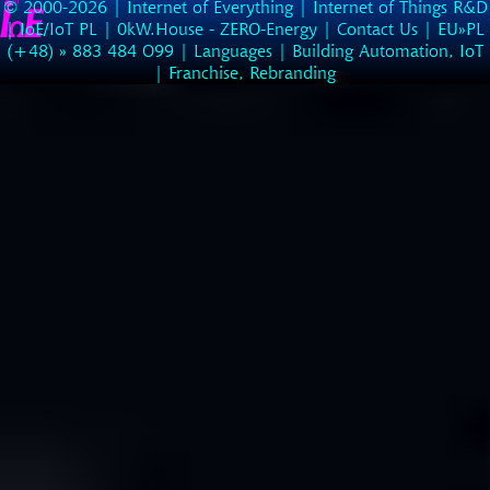
© 2000-2026 |
Internet of Everything | Internet of Things R&D
|
IoE/IoT PL
|
0kW.House - ZERO-Energy
|
Contact Us
| EU»PL
(
+48
) »
883
484
O99
|
Languages
|
Building Automation, IoT
|
Franchise, Rebranding