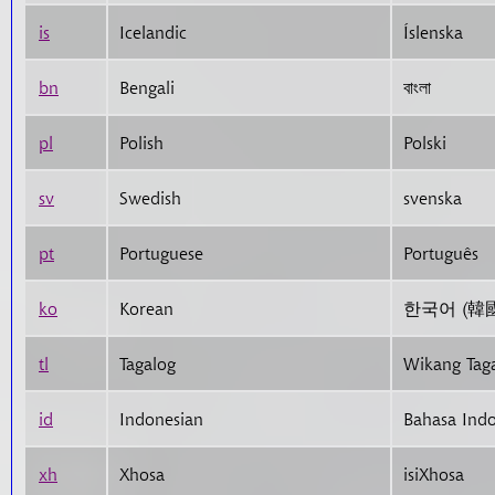
is
Icelandic
Íslenska
bn
Bengali
বাংলা
pl
Polish
Polski
sv
Swedish
svenska
pt
Portuguese
Português
ko
Korean
한국어 (韓國
tl
Tagalog
Wikang Tag
id
Indonesian
Bahasa Indo
xh
Xhosa
isiXhosa