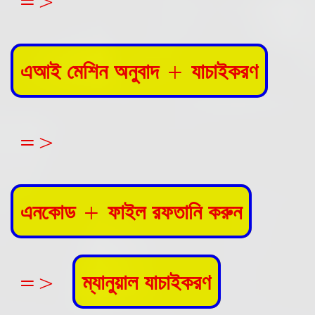
=>
এআই মেশিন অনুবাদ + যাচাইকরণ
=>
এনকোড + ফাইল রফতানি করুন
=>
ম্যানুয়াল যাচাইকরণ