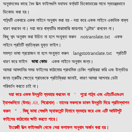
অনুবাদকের কাছে বৈধ উত্স ফাইলগুলি যথাযথ ফর্ম্যাট ডিকোডারের সাথে স্বতন্ত্রভাবে
ডিকোড করা হয়।
পাঠ্যটি একবারে একক লাইনে অনুবাদ করা হয় - দয়া করে একক লাইনে একাধিক বাক্য
ধারণ করবেন না। দয়া করে বাক্যটির মাঝামাঝি জায়গায় "এন্টার" রাখবেন না।
কিছু শব্দ অনুবাদ করা উচিত না হলে সংযুক্ত করুন
notranslate.txt
একক
লাইনে প্রতিটি ব্যতিক্রম যুক্ত ফাইল।
সমস্ত ভাষা প্রয়োজন না হলে সংযুক্ত করুন
langstotranslate.txt
প্রতিটি
ধারণ করে ফাইল
ভাষা কোড
একক লাইনে অনুবাদ জন্য।
আমরা আমদানির সময় ফাইলের কাঠামোর প্রাথমিক চেকিং প্রক্রিয়া করি এবং উন্নতির
জন্য ত্রুটির ক্ষেত্রে গ্রাহককে প্রতিক্রিয়া জানাই, কারণ আমরা আপনার ডেটা
পরিবর্তন করতে চাই না।
দয়া করে একক উদ্ধৃতি ব্যবহার করবেন না
'
পুরো পাঠ্য এবং এইচটিএমএল
ট্যাগগুলিতে (উদাঃ) Alt, শিরোনাম) - তাদের সকলকে ডাবল উদ্ধৃতি দিয়ে প্রতিস্থাপন
করুন
"
. কিছু ভাষা সেগুলি অ্যাকসেন্ট হিসাবে ব্যবহার করে এবং এটি আউটপুট
ফাইলের কাঠামোর ক্ষতি করতে পারে।
ইংরেজী উত্স ফাইলগুলি থেকে সেরা ফলাফল অনুবাদ অর্জন করা হয়।