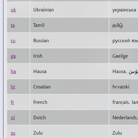
uk
Ukrainian
українська
ta
Tamil
தமிழ்
ru
Russian
русский яз
ga
Irish
Gaeilge
ha
Hausa
Hausa, ُسَ
hr
Croatian
hrvatski
fr
French
français, la
nl
Dutch
Nederlands
zu
Zulu
Zulu