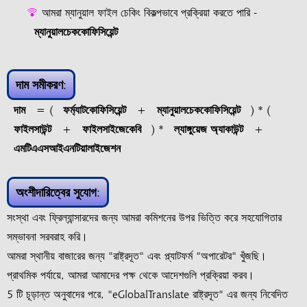
আমরা ম্যানুয়াল ফাইল চেকিং বিকল্পভাবে প্রক্রিয়া করতে পারি -
ম্যানুয়ালচেককোফিসিয়েন্ট
দাম সমীকরণ:
দাম
= (
ফর্ম্যাটকোফিসিয়েন্ট
+
ম্যানুয়ালচেককোফিসিয়েন্ট
) * (
ফাইলসাউন্ট
+
ফাইলসাইজেকেবি
) *
ল্যাঙ্গুয়েজ অ্যাকাউন্ট
+
এমটিএএসআইএনটিয়ালাইজেশন
অংশীদারিত্বের সুযোগ:
সংস্থা এবং ফ্রিল্যান্সারদের জন্য আমরা কমিশনের উপর ভিত্তি করে সহযোগিতার
সম্ভাবনা সরবরাহ করি।
আমরা স্থানীয় বাজারের জন্য "রাষ্ট্রদূত" এবং প্ল্যাটফর্ম "অপারেটর" খুঁজছি।
প্রাথমিক পর্যায়ে, আমরা আমাদের পক্ষ থেকে আদেশগুলি প্রক্রিয়া করব।
5 টি চূড়ান্ত অনুবাদের পরে, "eGlobalTranslate রাষ্ট্রদূত" এর জন্য নিবেদিত