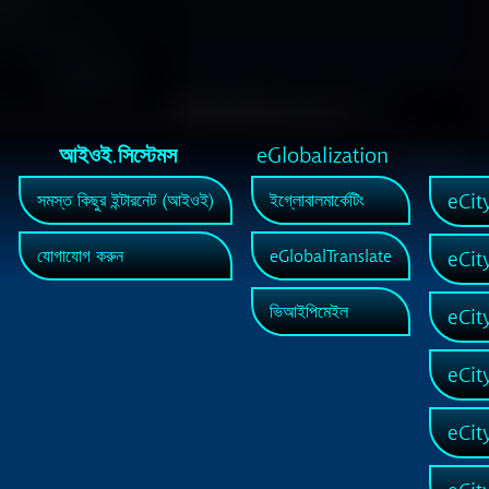
আইওই.সিস্টেমস
eGlobalization
eCit
সমস্ত কিছুর ইন্টারনেট (আইওই)
ইগ্লোবালমার্কেটিং
যোগাযোগ করুন
eGlobalTranslate
eCit
ভিআইপিমেইল
eCit
eCit
eCit