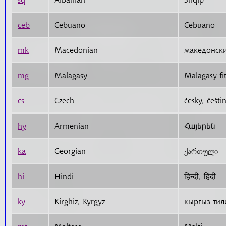
ceb
Cebuano
Cebuano
mk
Macedonian
македонски
mg
Malagasy
Malagasy fi
cs
Czech
česky, češti
hy
Armenian
Հայերեն
ka
Georgian
ქართული
hi
Hindi
हिन्दी, हिंदी
ky
Kirghiz, Kyrgyz
кыргыз тил