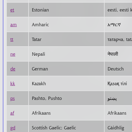
et
Estonian
eesti, eesti 
am
Amharic
አማርኛ
tt
Tatar
ne
Nepali
नेपाली
de
German
Deutsch
kk
Kazakh
Қазақ тілі
ps
Pashto, Pushto
پښتو
af
Afrikaans
Afrikaans
gd
Scottish Gaelic; Gaelic
Gàidhlig